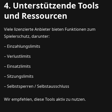
4. Unterstützende Tools
und Ressourcen
Viele lizenzierte Anbieter bieten Funktionen zum
Spielerschutz, darunter:
– Einzahlungslimits
– Verlustlimits
– Einsatzlimits
– Sitzungslimits
– Selbstsperren / Selbstausschluss
Wir empfehlen, diese Tools aktiv zu nutzen.