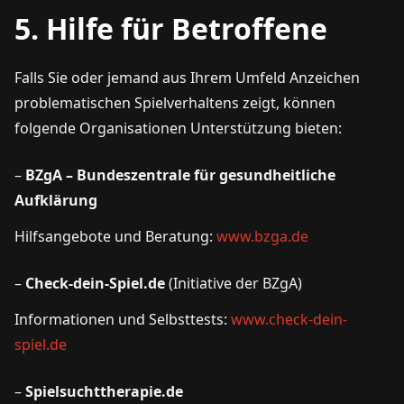
5. Hilfe für Betroffene
Falls Sie oder jemand aus Ihrem Umfeld Anzeichen
problematischen Spielverhaltens zeigt, können
folgende Organisationen Unterstützung bieten:
–
BZgA – Bundeszentrale für gesundheitliche
Aufklärung
Hilfsangebote und Beratung:
www.bzga.de
–
Check-dein-Spiel.de
(Initiative der BZgA)
Informationen und Selbsttests:
www.check-dein-
spiel.de
–
Spielsuchttherapie.de