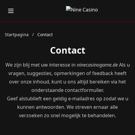
Startpagina
/
Contact
Contact
We zijn blij met uw interesse in
ninecasinogame.de
Als u
vragen, suggesties, opmerkingen of feedback heeft
over onze inhoud, kunt u ons altijd bereiken via het
onderstaande contactformulier.
Geef alstublieft een geldig e-mailadres op zodat we u
kunnen antwoorden. We streven ernaar alle
verzoeken zo snel mogelijk te behandelen.